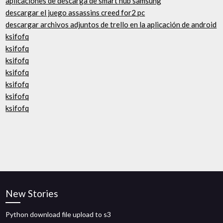
aplicaciones de descarga de smart hub samsung
descargar el juego assassins creed for2 pc
descargar archivos adjuntos de trello en la aplicación de android
ksifofq
ksifofq
ksifofq
ksifofq
ksifofq
ksifofq
ksifofq
New Stories
Python download file upload to s3